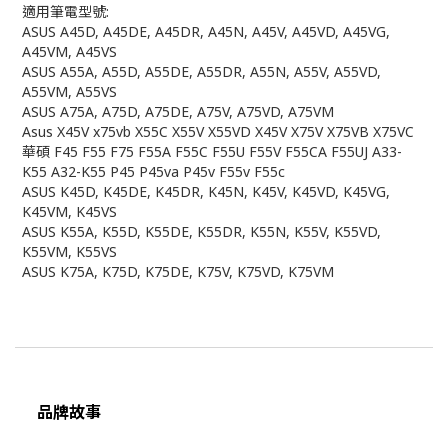
適用筆電型號:
ASUS A45D, A45DE, A45DR, A45N, A45V, A45VD, A45VG,
A45VM, A45VS
ASUS A55A, A55D, A55DE, A55DR, A55N, A55V, A55VD,
A55VM, A55VS
ASUS A75A, A75D, A75DE, A75V, A75VD, A75VM
Asus X45V x75vb X55C X55V X55VD X45V X75V X75VB X75VC
華碩 F45 F55 F75 F55A F55C F55U F55V F55CA F55UJ A33-
K55 A32-K55 P45 P45va P45v F55v F55c
ASUS K45D, K45DE, K45DR, K45N, K45V, K45VD, K45VG,
K45VM, K45VS
ASUS K55A, K55D, K55DE, K55DR, K55N, K55V, K55VD,
K55VM, K55VS
ASUS K75A, K75D, K75DE, K75V, K75VD, K75VM
品牌故事