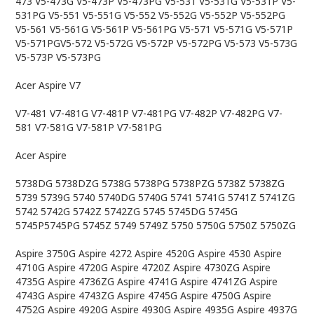
473 V5-473G V5-473P V5-473PG V5-531 V5-531G V5-531P V5-
531PG V5-551 V5-551G V5-552 V5-552G V5-552P V5-552PG
V5-561 V5-561G V5-561P V5-561PG V5-571 V5-571G V5-571P
V5-571PGV5-572 V5-572G V5-572P V5-572PG V5-573 V5-573G
V5-573P V5-573PG
Acer Aspire V7
V7-481 V7-481G V7-481P V7-481PG V7-482P V7-482PG V7-
581 V7-581G V7-581P V7-581PG
Acer Aspire
5738DG 5738DZG 5738G 5738PG 5738PZG 5738Z 5738ZG
5739 5739G 5740 5740DG 5740G 5741 5741G 5741Z 5741ZG
5742 5742G 5742Z 5742ZG 5745 5745DG 5745G
5745P5745PG 5745Z 5749 5749Z 5750 5750G 5750Z 5750ZG
Aspire 3750G Aspire 4272 Aspire 4520G Aspire 4530 Aspire
4710G Aspire 4720G Aspire 4720Z Aspire 4730ZG Aspire
4735G Aspire 4736ZG Aspire 4741G Aspire 4741ZG Aspire
4743G Aspire 4743ZG Aspire 4745G Aspire 4750G Aspire
4752G Aspire 4920G Aspire 4930G Aspire 4935G Aspire 4937G