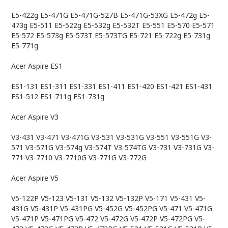
E5-422g E5-471G E5-471G-527B E5-471G-53XG E5-472g E5-
473g E5-511 E5-522g E5-532g E5-532T E5-551 E5-570 E5-571
E5-572 E5-573g E5-573T E5-573TG E5-721 E5-722g E5-731g
E5-771g
Acer Aspire ES1
ES1-131 ES1-311 ES1-331 ES1-411 ES1-420 ES1-421 ES1-431
ES1-512 ES1-711g ES1-731g
Acer Aspire V3
V3-431 V3-471 V3-471G V3-531 V3-531G V3-551 V3-551G V3-
571 V3-571G V3-574g V3-574T V3-574TG V3-731 V3-731G V3-
771 V3-7710 V3-7710G V3-771G V3-772G
Acer Aspire V5
V5-122P V5-123 V5-131 V5-132 V5-132P V5-171 V5-431 V5-
431G V5-431P V5-431PG V5-452G V5-452PG V5-471 V5-471G
V5-471P V5-471PG V5-472 V5-472G V5-472P V5-472PG V5-