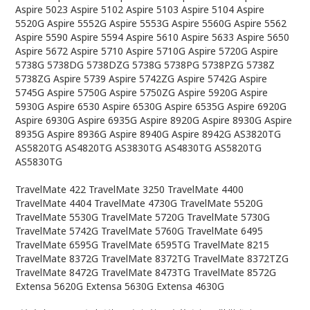
Aspire 5023 Aspire 5102 Aspire 5103 Aspire 5104 Aspire
5520G Aspire 5552G Aspire 5553G Aspire 5560G Aspire 5562
Aspire 5590 Aspire 5594 Aspire 5610 Aspire 5633 Aspire 5650
Aspire 5672 Aspire 5710 Aspire 5710G Aspire 5720G Aspire
5738G 5738DG 5738DZG 5738G 5738PG 5738PZG 5738Z
5738ZG Aspire 5739 Aspire 5742ZG Aspire 5742G Aspire
5745G Aspire 5750G Aspire 5750ZG Aspire 5920G Aspire
5930G Aspire 6530 Aspire 6530G Aspire 6535G Aspire 6920G
Aspire 6930G Aspire 6935G Aspire 8920G Aspire 8930G Aspire
8935G Aspire 8936G Aspire 8940G Aspire 8942G AS3820TG
AS5820TG AS4820TG AS3830TG AS4830TG AS5820TG
AS5830TG
TravelMate 422 TravelMate 3250 TravelMate 4400
TravelMate 4404 TravelMate 4730G TravelMate 5520G
TravelMate 5530G TravelMate 5720G TravelMate 5730G
TravelMate 5742G TravelMate 5760G TravelMate 6495
TravelMate 6595G TravelMate 6595TG TravelMate 8215
TravelMate 8372G TravelMate 8372TG TravelMate 8372TZG
TravelMate 8472G TravelMate 8473TG TravelMate 8572G
Extensa 5620G Extensa 5630G Extensa 4630G