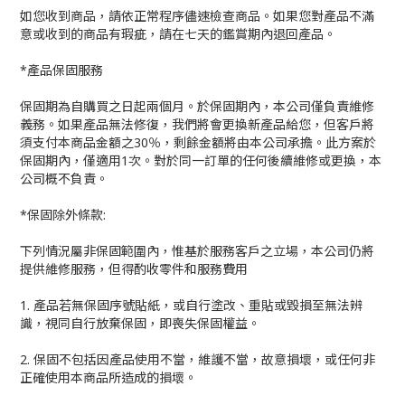
如您收到商品，請依正常程序儘速檢查商品。如果您對產品不滿
意或收到的商品有瑕疵，請在七天的鑑賞期內退回產品。
*產品保固服務
保固期為自購買之日起兩個月。於保固期內，本公司僅負責維修
義務。如果產品無法修復，我們將會更換新產品給您，但客戶將
須支付本商品金額之30％，剩餘金額將由本公司承擔。此方案於
保固期內，僅適用1次。對於同一訂單的任何後續維修或更換，本
公司概不負責。
*保固除外條款:
下列情況屬非保固範圍內，惟基於服務客戶之立場，本公司仍將
提供維修服務，但得酌收零件和服務費用
1. 產品若無保固序號貼紙，或自行塗改、重貼或毀損至無法辨
識，視同自行放棄保固，即喪失保固權益。
2. 保固不包括因產品使用不當，維護不當，故意損壞，或任何非
正確使用本商品所造成的損壞。