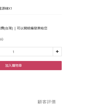
 電源線X1
運費(台灣) | 可以開統編發票給您
80
加入購物車
顧客評價