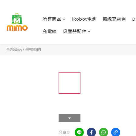
所有商品
iRobot電池
無線充電盤
D
充電線
吸塵器配件
全部商品
/
最暢銷的
分享到