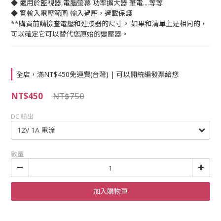
◆ 適用於監視器,電腦螢幕 功率擴大器 筆電....等等
◆ 寬輸入電壓範圍 輸入過壓，過載保護
**購買前請檢查電壓和連接器的尺寸。 如果和清單上是相同的，
可以確定它可以替代您原始的變壓器。
全店，滿NT$450免運費(台灣) | 可以開統編發票給您
NT$450
NT$750
DC 輸出
數量
加入購物車