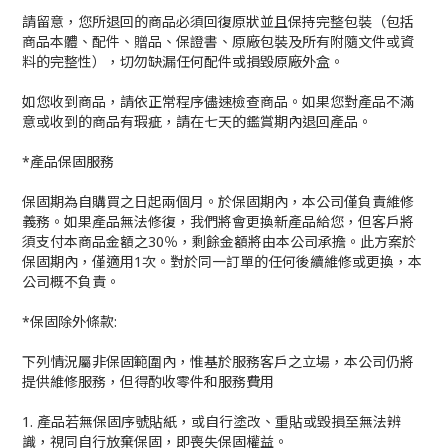
請留意，您所退回的商品必須回復原狀並且保持完整包裝（包括
商品本體、配件、贈品、保證書、原廠包裝及所有附隨文件或資
料的完整性），切勿缺漏任何配件或損毀原廠外盒。
如您收到商品，請依正常程序儘速檢查商品。如果您對產品不滿
意或收到的商品有瑕疵，請在七天的鑑賞期內退回產品。
*產品保固服務
保固期為自購買之日起兩個月。於保固期內，本公司僅負責維修
義務。如果產品無法修復，我們將會更換新產品給您，但客戶將
須支付本商品金額之30％，剩餘金額將由本公司承擔。此方案於
保固期內，僅適用1次。對於同一訂單的任何後續維修或更換，本
公司概不負責。
*保固除外條款:
下列情況屬非保固範圍內，惟基於服務客戶之立場，本公司仍將
提供維修服務，但得酌收零件和服務費用
1. 產品若無保固序號貼紙，或自行塗改、重貼或毀損至無法辨
識，視同自行放棄保固，即喪失保固權益。