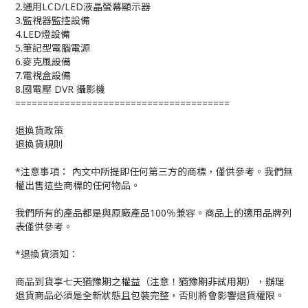
2.通用LCD/LED液晶螢幕顯示器
3.監視器監控設備
4.LED燈設備
5.筆記型電腦電源
6.麥克風設備
7.電視盒設備
8.國電壓 DVR 攝影機
=======================================
退換貨政策
退換貨規則
*注意事項： 內文中所提即任何第三方的商標，僅供參考。我們無
權出售這些商標的任何物品。
我們所有的產品都是與原廠產品100％兼容。商品上的適用品牌列
表僅供參考。
*退換貨須知：
商品到貨享七天猶豫期之權益（注意！猶豫期非試用期），辦理
退貨商品必須是全新狀態且包裝完整，否則將會影響退貨權限。