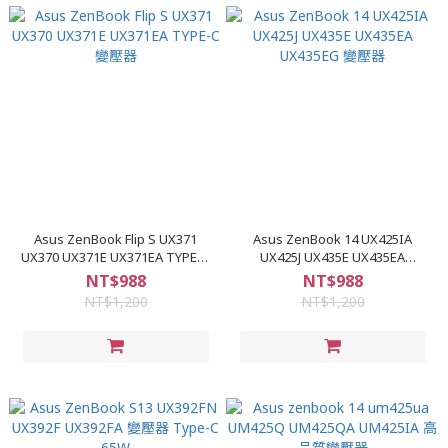
Asus ZenBook Flip S UX371
Asus ZenBook 14 UX425IA
UX370 UX371E UX371EA TYPE-C
UX425J UX435E UX435EA
變壓器
UX435EG 變壓器
NT$988
NT$988
NT$1,200
NT$1,200