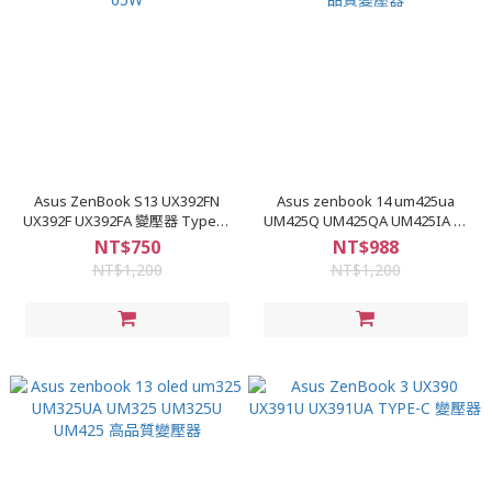
Asus ZenBook S13 UX392FN
Asus zenbook 14 um425ua
UX392F UX392FA 變壓器 Type-C
UM425Q UM425QA UM425IA 高
65W
品質變壓器
NT$750
NT$988
NT$1,200
NT$1,200