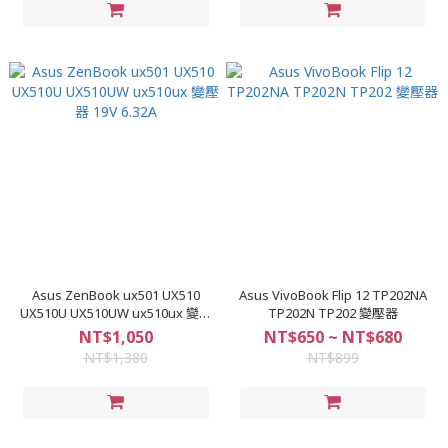
Asus ZenBook ux501 UX510
Asus VivoBook Flip 12 TP202NA
UX510U UX510UW ux510ux 變壓
TP202N TP202 變壓器
器 19V 6.32A
NT$1,050
NT$650 ~ NT$680
NT$1,380
NT$899