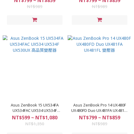
NT$799 ~ NT$859
NT$799 ~ NT$859
NT$989
NT$989
Asus ZenBook 15 UX534FA
Asus ZenBook Pro 14 UX480F
UX534FAC UX534 UX534F
UX480FD Duo UX481FA UX481FL
UX530UX 高品質變壓器
變壓器
NT$599 ~ NT$1,080
NT$799 ~ NT$859
NT$1,350
NT$989