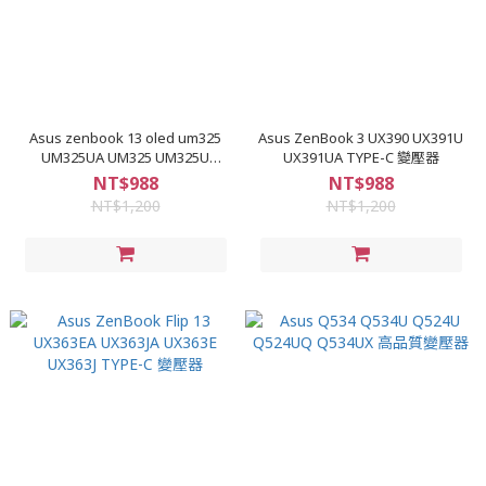
Asus zenbook 13 oled um325
Asus ZenBook 3 UX390 UX391U
UM325UA UM325 UM325U
UX391UA TYPE-C 變壓器
UM425 高品質變壓器
NT$988
NT$988
NT$1,200
NT$1,200