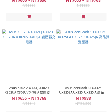
NT$600 ~ NT$630
NT$655 ~ NT$768
NT$835
NT$835
Asus X302LA X302LJ X302U
Asus ZenBook 13 UX325
X302UA X302UV X403JA 變壓器充
UX325EA UX325J UX325JA 高品質
電器
變壓器
NT$655 ~ NT$768
NT$988
NT$845
NT$1,200