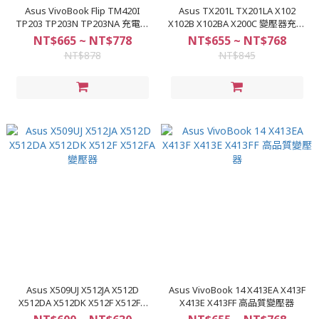
Asus VivoBook Flip TM420I
Asus TX201L TX201LA X102
TP203 TP203N TP203NA 充電器
X102B X102BA X200C 變壓器充電
變壓器
器
NT$665 ~ NT$778
NT$655 ~ NT$768
NT$878
NT$845
Asus X509UJ X512JA X512D
Asus VivoBook 14 X413EA X413F
X512DA X512DK X512F X512FA
X413E X413FF 高品質變壓器
變壓器