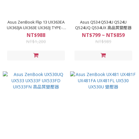
Asus ZenBook Flip 13 UX363EA
Asus Q534 Q534U Q524U
UX363JA UX363E UX363J TYPE-C
Q524UQ Q534UX 高品質變壓器
變壓器
NT$988
NT$799 ~ NT$859
NT$1,200
NT$989