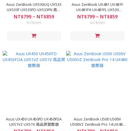
Asus ZenBook UX530UQ UX533
Asus ZenBook UX481 UX481F
UX533F UX533FD UX533FN 高品
UX481FA UX481FL UX530
質變壓器
UX530U 變壓器
NT$799 ~ NT$859
NT$799 ~ NT$859
NT$989
NT$989
Asus UX450 UX450FD UX450FDA
Asus ZenBook U500 U500V
UX51VZ UX51V 高品質變壓器
U500VZ ZenBook Pro 14 UX480
變壓器