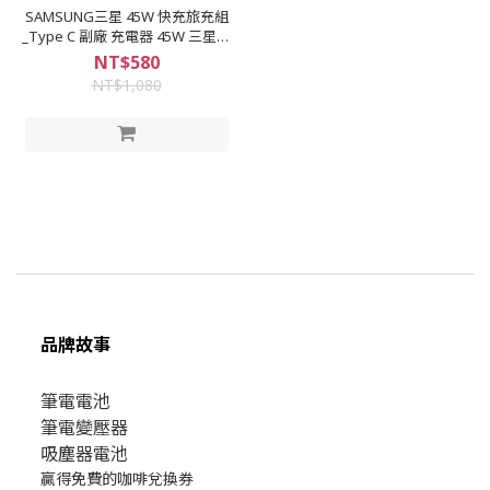
SAMSUNG三星 45W 快充旅充組
_Type C 副廠 充電器 45W 三星充
電器 雙Type C傳輸線 Note10+
NT$580
5G S20+ note10 s20 s21 ep-
NT$1,080
t4510 充電器
品牌故事
筆電電池
筆電變壓器
吸塵器電池
贏得免費的咖啡兌換券