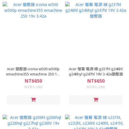
Acer 變壓器 iconia w500 w500p
Acer 螢幕 電源 線 g237hl g246hl
emachine355 emachine 250 19v
g246hyl g247hl 19V 3.42a變壓器
3.42a
NT$650
NT$650
NT$1,180
NT$1,180