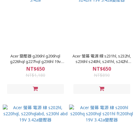
Acer 變壓器 g206hl g206hql
Acer 螢幕 電源 線 s231hl, s232hl,
g226hql g227hql g236hl 19v
s236hl s240hl, s241hl, s242hl
3.42a
19V 3.42a變壓器
NT$650
NT$650
NT$1,180
NT$890