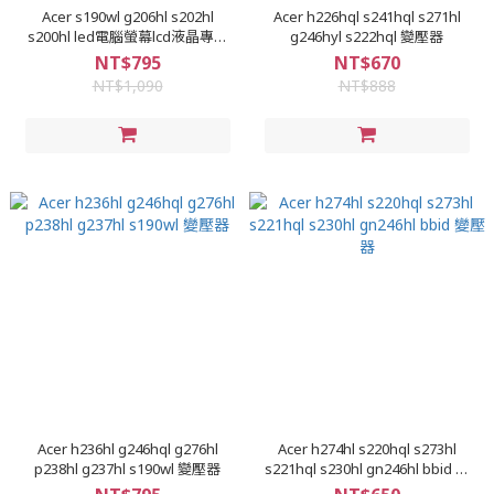
Acer s190wl g206hl s202hl
Acer h226hql s241hql s271hl
s200hl led電腦螢幕lcd液晶專用
g246hyl s222hql 變壓器
變壓器
NT$795
NT$670
NT$1,090
NT$888
Acer h236hl g246hql g276hl
Acer h274hl s220hql s273hl
p238hl g237hl s190wl 變壓器
s221hql s230hl gn246hl bbid 變
壓器