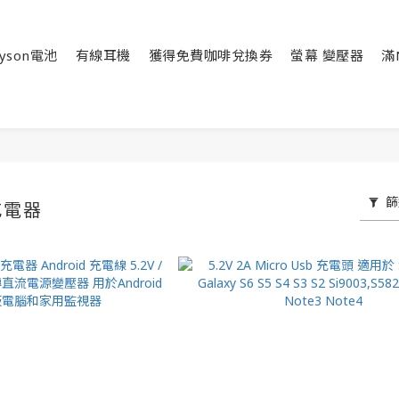
yson電池
有線耳機
獲得免費咖啡兌換券
螢幕 變壓器
滿
篩
B充電器