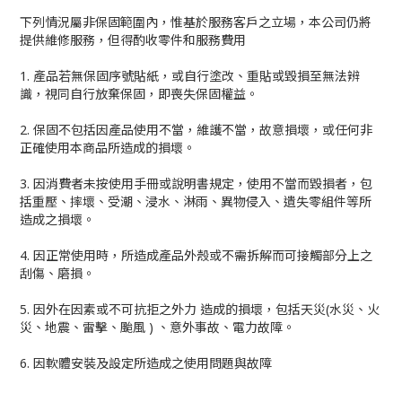
下列情況屬非保固範圍內，惟基於服務客戶之立場，本公司仍將
提供維修服務，但得酌收零件和服務費用
1. 產品若無保固序號貼紙，或自行塗改、重貼或毀損至無法辨
識，視同自行放棄保固，即喪失保固權益。
2. 保固不包括因產品使用不當，維護不當，故意損壞，或任何非
正確使用本商品所造成的損壞。
3. 因消費者未按使用手冊或說明書規定，使用不當而毀損者，包
括重壓、摔壞、受潮、浸水、淋雨、異物侵入、遺失零組件等所
造成之損壞。
4. 因正常使用時，所造成產品外殼或不需拆解而可接觸部分上之
刮傷、磨損。
5. 因外在因素或不可抗拒之外力 造成的損壞，包括天災(水災、火
災、地震、雷擊、颱風 ) 、意外事故、電力故障。
6. 因軟體安裝及設定所造成之使用問題與故障