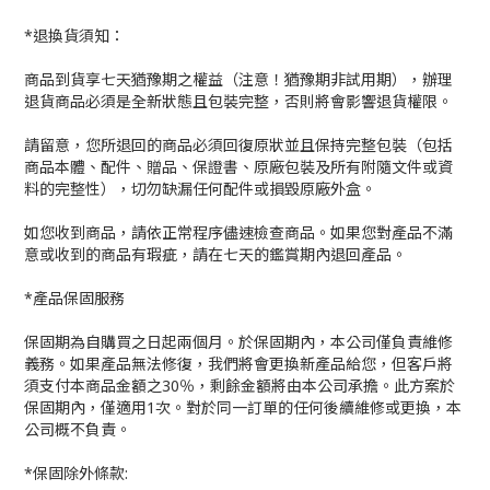
*退換貨須知：
商品到貨享七天猶豫期之權益（注意！猶豫期非試用期），辦理
退貨商品必須是全新狀態且包裝完整，否則將會影響退貨權限。
請留意，您所退回的商品必須回復原狀並且保持完整包裝（包括
商品本體、配件、贈品、保證書、原廠包裝及所有附隨文件或資
料的完整性），切勿缺漏任何配件或損毀原廠外盒。
如您收到商品，請依正常程序儘速檢查商品。如果您對產品不滿
意或收到的商品有瑕疵，請在七天的鑑賞期內退回產品。
*產品保固服務
保固期為自購買之日起兩個月。於保固期內，本公司僅負責維修
義務。如果產品無法修復，我們將會更換新產品給您，但客戶將
須支付本商品金額之30％，剩餘金額將由本公司承擔。此方案於
保固期內，僅適用1次。對於同一訂單的任何後續維修或更換，本
公司概不負責。
*保固除外條款: