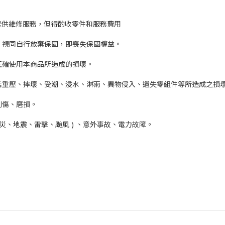
提供維修服務，但得酌收零件和服務費用
識，視同自行放棄保固，即喪失保固權益。
正確使用本商品所造成的損壞。
包括重壓、摔壞、受潮、浸水、淋雨、異物侵入、遺失零組件等所造成之損
刮傷、磨損。
火災、地震、雷擊、颱風 ) 、意外事故、電力故障。