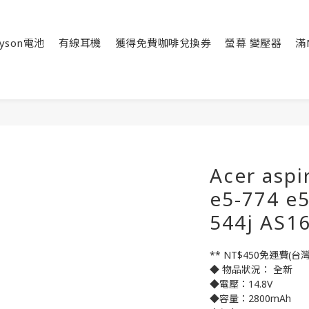
yson電池
有線耳機
獲得免費咖啡兌換券
螢幕 變壓器
滿
Acer aspi
e5-774 e
544j AS
** NT$450免運費(
◆ 物品狀況： 全新
◆電壓：14.8V
◆容量：2800mAh