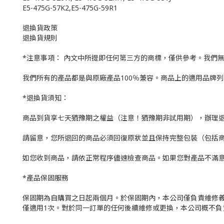
E5-475G-57K2,E5-475G-59R1
退換貨政策
退換貨規則
*注意事項： 內文中所提即任何第三方的商標，僅供參考。我們
我們所有的產品都是與原廠產品100％兼容。商品上的適用品牌
*退換貨須知：
商品到貨享七天猶豫期之權益（注意！猶豫期非試用期），辦理
請留意，您所退回的商品必須回復原狀並且保持完整包裝（包括
如您收到商品，請依正常程序儘速檢查商品。如果您對產品不滿
*產品保固服務
保固期為自購買之日起兩個月。於保固期內，本公司僅負責維修義
僅適用1次。對於同一訂單的任何後續維修或更換，本公司概不負