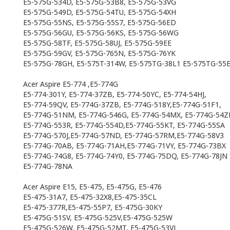
E5-575G-534D, E5-575G-53B8, E5-575G-53VG
E5-575G-549D, E5-575G-54TU, E5-575G-54XH
E5-575G-55NS, E5-575G-55S7, E5-575G-56ED
E5-575G-56GU, E5-575G-56KS, E5-575G-56WG
E5-575G-58TF, E5-575G-58UJ, E5-575G-59EE
E5-575G-59GV, E5-575G-765N, E5-575G-76YK
E5-575G-78GH, E5-575T-314W, E5-575TG-38L1 E5-575TG-55
Acer Aspire E5-774 ,E5-774G
E5-774-301Y, E5-774-37ZB, E5-774-50YC, E5-774-54HJ,
E5-774-59QV, E5-774G-37ZB, E5-774G-518Y,E5-774G-51F1,
E5-774G-51NM, E5-774G-546G, E5-774G-54MX, E5-774G-54Z
E5-774G-553R, E5-774G-554D,E5-774G-55KT, E5-774G-55SA
E5-774G-570J,E5-774G-57ND, E5-774G-57RM,E5-774G-58V3
E5-774G-70AB, E5-774G-71AH,E5-774G-71VY, E5-774G-73BX
E5-774G-74G8, E5-774G-74Y0, E5-774G-75DQ, E5-774G-78JN
E5-774G-78NA
Acer Aspire E15, E5-475, E5-475G, E5-476
E5-475-31A7, E5-475-32X8,E5-475-35CL
E5-475-377R,E5-475-55P7, E5-475G-30KY
E5-475G-51SV, E5-475G-525V,E5-475G-525W
E5-475G-526W, E5-475G-52MT, E5-475G-53VJ