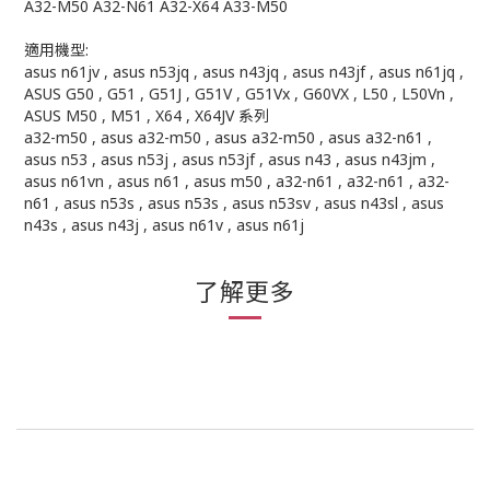
A32-M50 A32-N61 A32-X64 A33-M50
適用機型:
asus n61jv , asus n53jq , asus n43jq , asus n43jf , asus n61jq ,
ASUS G50 , G51 , G51J , G51V , G51Vx , G60VX , L50 , L50Vn ,
ASUS M50 , M51 , X64 , X64JV 系列
a32-m50 , asus a32-m50 , asus a32-m50 , asus a32-n61 ,
asus n53 , asus n53j , asus n53jf , asus n43 , asus n43jm ,
asus n61vn , asus n61 , asus m50 , a32-n61 , a32-n61 , a32-
n61 , asus n53s , asus n53s , asus n53sv , asus n43sl , asus
n43s , asus n43j , asus n61v , asus n61j
了解更多