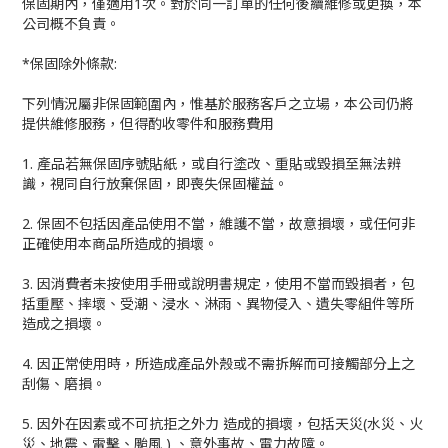
保固期內，僅適用1次。對於同一訂單的任何後續維修或更換，本
公司概不負責。
*保固除外條款:
下列情況屬非保固範圍內，惟基於服務客戶之立場，本公司仍將
提供維修服務，但得酌收零件和服務費用
1. 產品若無保固序號貼紙，或自行塗改、重貼或毀損至無法辨
識，視同自行放棄保固，即喪失保固權益。
2. 保固不包括因產品使用不當，維護不當，故意損壞，或任何非
正確使用本商品所造成的損壞。
3. 因消費者未按使用手冊或說明書規定，使用不當而毀損者，包
括重壓、摔壞、受潮、浸水、淋雨、異物侵入、遺失零組件等所
造成之損壞。
4. 因正常使用時，所造成產品外殼或不需拆解而可接觸部分上之
刮傷、磨損。
5. 因外在因素或不可抗拒之外力 造成的損壞，包括天災(水災、火
災、地震、雷擊、颱風 ) 、意外事故、電力故障。