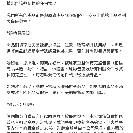
權出售這些商標的任何物品。
我們所有的產品都是與原廠產品100％兼容。商品上的適用品牌列
表僅供參考。
*退換貨須知：
商品到貨享七天猶豫期之權益（注意！猶豫期非試用期），辦理
退貨商品必須是全新狀態且包裝完整，否則將會影響退貨權限。
請留意，您所退回的商品必須回復原狀並且保持完整包裝（包括
商品本體、配件、贈品、保證書、原廠包裝及所有附隨文件或資
料的完整性），切勿缺漏任何配件或損毀原廠外盒。
如您收到商品，請依正常程序儘速檢查商品。如果您對產品不滿
意或收到的商品有瑕疵，請在七天的鑑賞期內退回產品。
*產品保固服務
保固期為自購買之日起兩個月。於保固期內，本公司僅負責維修
義務。如果產品無法修復，我們將會更換新產品給您，但客戶將
須支付本商品金額之30％，剩餘金額將由本公司承擔。此方案於