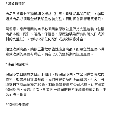
*退換貨須知：
商品到貨享七天猶豫期之權益（注意！猶豫期非試用期），辦理
退貨商品必須是全新狀態且包裝完整，否則將會影響退貨權限。
請留意，您所退回的商品必須回復原狀並且保持完整包裝（包括
商品本體、配件、贈品、保證書、原廠包裝及所有附隨文件或資
料的完整性），切勿缺漏任何配件或損毀原廠外盒。
如您收到商品，請依正常程序儘速檢查商品。如果您對產品不滿
意或收到的商品有瑕疵，請在七天的鑑賞期內退回產品。
*產品保固服務
保固期為自購買之日起兩個月。於保固期內，本公司僅負責維修
義務。如果產品無法修復，我們將會更換新產品給您，但客戶將
須支付本商品金額之30％，剩餘金額將由本公司承擔。此方案於
保固期內，僅適用1次。對於同一訂單的任何後續維修或更換，本
公司概不負責。
*保固除外條款: