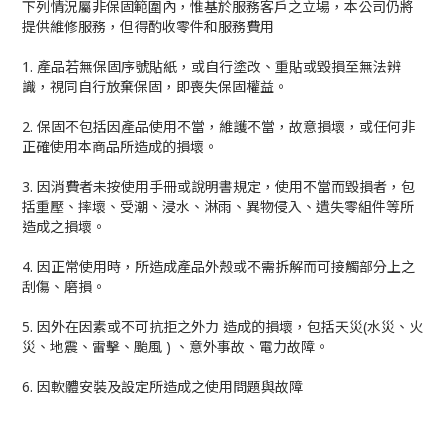
下列情況屬非保固範圍內，惟基於服務客戶之立場，本公司仍將
提供維修服務，但得酌收零件和服務費用
1. 產品若無保固序號貼紙，或自行塗改、重貼或毀損至無法辨
識，視同自行放棄保固，即喪失保固權益。
2. 保固不包括因產品使用不當，維護不當，故意損壞，或任何非
正確使用本商品所造成的損壞。
3. 因消費者未按使用手冊或說明書規定，使用不當而毀損者，包
括重壓、摔壞、受潮、浸水、淋雨、異物侵入、遺失零組件等所
造成之損壞。
4. 因正常使用時，所造成產品外殼或不需拆解而可接觸部分上之
刮傷、磨損。
5. 因外在因素或不可抗拒之外力 造成的損壞，包括天災(水災、火
災、地震、雷擊、颱風 ) 、意外事故、電力故障。
6. 因軟體安裝及設定所造成之使用問題與故障