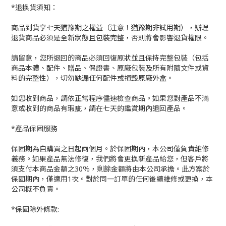
*退換貨須知：
商品到貨享七天猶豫期之權益（注意！猶豫期非試用期），辦理
退貨商品必須是全新狀態且包裝完整，否則將會影響退貨權限。
請留意，您所退回的商品必須回復原狀並且保持完整包裝（包括
商品本體、配件、贈品、保證書、原廠包裝及所有附隨文件或資
料的完整性），切勿缺漏任何配件或損毀原廠外盒。
如您收到商品，請依正常程序儘速檢查商品。如果您對產品不滿
意或收到的商品有瑕疵，請在七天的鑑賞期內退回產品。
*產品保固服務
保固期為自購買之日起兩個月。於保固期內，本公司僅負責維修
義務。如果產品無法修復，我們將會更換新產品給您，但客戶將
須支付本商品金額之30％，剩餘金額將由本公司承擔。此方案於
保固期內，僅適用1次。對於同一訂單的任何後續維修或更換，本
公司概不負責。
*保固除外條款: