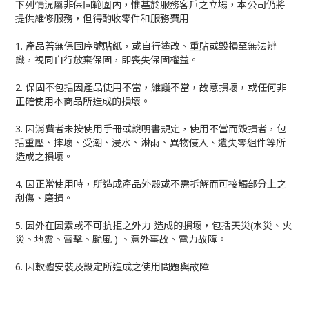
下列情況屬非保固範圍內，惟基於服務客戶之立場，本公司仍將
提供維修服務，但得酌收零件和服務費用
1. 產品若無保固序號貼紙，或自行塗改、重貼或毀損至無法辨
識，視同自行放棄保固，即喪失保固權益。
2. 保固不包括因產品使用不當，維護不當，故意損壞，或任何非
正確使用本商品所造成的損壞。
3. 因消費者未按使用手冊或說明書規定，使用不當而毀損者，包
括重壓、摔壞、受潮、浸水、淋雨、異物侵入、遺失零組件等所
造成之損壞。
4. 因正常使用時，所造成產品外殼或不需拆解而可接觸部分上之
刮傷、磨損。
5. 因外在因素或不可抗拒之外力 造成的損壞，包括天災(水災、火
災、地震、雷擊、颱風 ) 、意外事故、電力故障。
6. 因軟體安裝及設定所造成之使用問題與故障