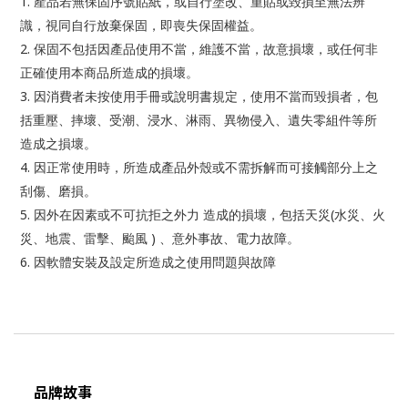
1.
產品若無保固序號貼紙，或自行塗改、重貼或毀損至無法辨
識，視同自行放棄保固，即喪失保固權益。
2.
產品使用不當，維護不當，故意損壞，或任何非
保固不包括因
正確使用本商品所造成的損壞。
3.
說明書規定，使用不當而
因消費者未按使用手冊或
毀損者，包
括重壓、摔壞、受潮、浸水、淋雨、異物侵入、遺失零組件等所
造成之損壞。
4.
產品外殼或不需拆解而可接觸部分上之
因正常使用時，所造成
刮傷、磨損。
5.
(
因外在因素或不可抗拒之外力
造成的損壞，包括天災
水災、火
)
災、地震、雷擊、颱風
、意外事故、電力故障。
6.
因軟體安裝及設定所造成之使用問題與故障
品牌故事