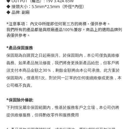
◆ OUTPUT（輸出）: 19V 3.42A 65W
◆ 接頭大小：5.5mm*2.5mm（外徑*內徑）
◆ 品牌: 副廠
*注意事項： 內文中所提即任何第三方的商標，僅供參考。
我們所有的產品都是與原廠產品100％兼容。商品上的適用品牌列
表僅供參考。
*
產品保固服
務
內，本公司僅負責維修
保固期為自購買之日起兩個月。於保固期
義務。如果
產品無法修復，我們將會更換新產品給您，但客戶將
30
須支付本商品金額之
％，剩餘金額將由本公司承擔。此方案於
1
內，僅適用
保固期
次。對於同一訂單的任何後續維修或更換，本
公司概不負責。
*
:
保固除外條款
內，惟基於服務客戶之立場，本公司仍將
下列情況屬非保固範圍
提供維修服務，但得酌收零件和服務費用