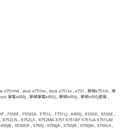
sus x751md , asus x751nv , asus x751sv , x751 , 華碩x751m , 華
x450j , asus 筆電x450j , 華碩筆電x450j , 華碩x450j , 華碩x450j更換 ,
P , F550E , F550EA , F751L , F751LJ , K450J , K550D , K550E ,
LK , R752LN , R752LX , R752MA X751 X751BP X751LA X751LAV
JB , X550DP , X750J , X750JA , X750JB , X750JN , X750LA ,