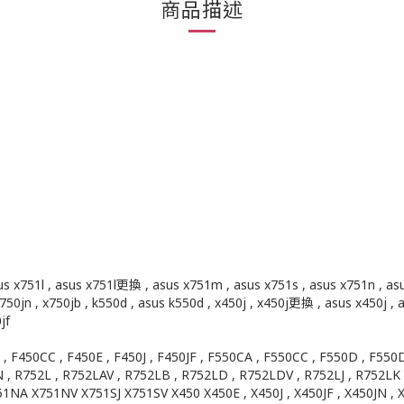
商品描述
s x751l , asus x751l更換 , asus x751m , asus x751s , asus x751n , a
0 , x750jn , x750jb , k550d , asus k550d , x450j , x450j更換 , asus 
jf
 , F450CC , F450E , F450J , F450JF , F550CA , F550CC , F550D , F550D
N , R752L , R752LAV , R752LB , R752LD , R752LDV , R752LJ , R752
751NV X751SJ X751SV X450 X450E , X450J , X450JF , X450JN , X450