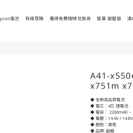
yson電池
有線耳機
獲得免費咖啡兌換券
螢幕 變壓器
滿
A41-x550e
x751m x
◆ 全新高品質電池
◆ 電芯：4芯 鋰電池
◆ 電容： 2200mAh ~ 
◆ 電壓：14.4V / 14.8V
◆ 顏色：黑色
◆ 品牌: 副廠