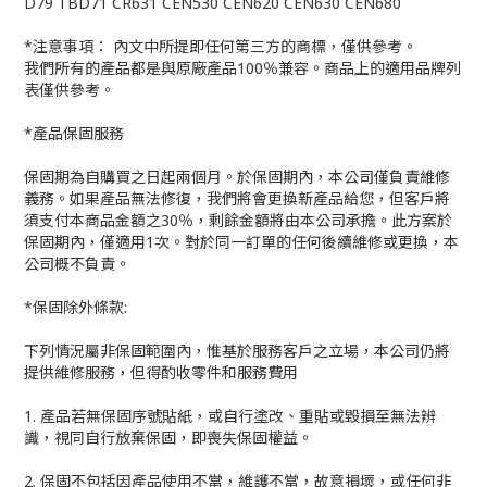
D79 TBD71 CR631 CEN530 CEN620 CEN630 CEN680
*注意事項： 內文中所提即任何第三方的商標，僅供參考。
我們所有的產品都是與原廠產品100％兼容。商品上的適用品牌列
表僅供參考。
*產品保固服務
保固期為自購買之日起兩個月。於保固期內，本公司僅負責維修
義務。如果產品無法修復，我們將會更換新產品給您，但客戶將
須支付本商品金額之30％，剩餘金額將由本公司承擔。此方案於
保固期內，僅適用1次。對於同一訂單的任何後續維修或更換，本
公司概不負責。
*保固除外條款:
下列情況屬非保固範圍內，惟基於服務客戶之立場，本公司仍將
提供維修服務，但得酌收零件和服務費用
1. 產品若無保固序號貼紙，或自行塗改、重貼或毀損至無法辨
識，視同自行放棄保固，即喪失保固權益。
2. 保固不包括因產品使用不當，維護不當，故意損壞，或任何非