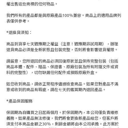
權出售這些商標的任何物品。
我們所有的產品都是與原廠產品100％兼容。商品上的適用品牌列
表僅供參考。
*退換貨須知：
商品到貨享七天猶豫期之權益（注意！猶豫期非試用期），辦理
退貨商品必須是全新狀態且包裝完整，否則將會影響退貨權限。
請留意，您所退回的商品必須回復原狀並且保持完整包裝（包括
商品本體、配件、贈品、保證書、原廠包裝及所有附隨文件或資
料的完整性），切勿缺漏任何配件或損毀原廠外盒。
如您收到商品，請依正常程序儘速檢查商品。如果您對產品不滿
意或收到的商品有瑕疵，請在七天的鑑賞期內退回產品。
*產品保固服務
保固期為自購買之日起兩個月。於保固期內，本公司僅負責維修
義務。如果產品無法修復，我們將會更換新產品給您，但客戶將
須支付本商品金額之30％，剩餘金額將由本公司承擔。此方案於