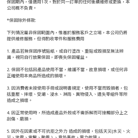
保固期內，僅適用1次。對於同一訂單的任何後續維修或更換，本
公司概不負責。
*保固除外條款:
下列情況屬非保固範圍內，惟基於服務客戶之立場，本公司仍將
提供維修服務，但得酌收零件和服務費用
1. 產品若無保固序號貼紙，或自行塗改、重貼或毀損至無法辨
識，視同自行放棄保固，即喪失保固權益。
2. 保固不包括因產品使用不當，維護不當，故意損壞，或任何非
正確使用本商品所造成的損壞。
3. 因消費者未按使用手冊或說明書規定，使用不當而毀損者，包
括重壓、摔壞、受潮、浸水、淋雨、異物侵入、遺失零組件等所
造成之損壞。
4. 因正常使用時，所造成產品外殼或不需拆解而可接觸部分上之
刮傷、磨損。
5. 因外在因素或不可抗拒之外力 造成的損壞，包括天災(水災、火
災、地震、雷擊、颱風 ) 、意外事故、電力故障。