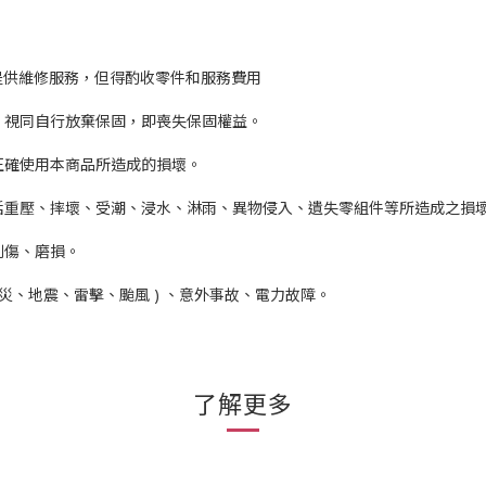
提供維修服務，但得酌收零件和服務費用
識，視同自行放棄保固，即喪失保固權益。
正確使用本商品所造成的損壞。
包括重壓、摔壞、受潮、浸水、淋雨、異物侵入、遺失零組件等所造成之損
刮傷、磨損。
火災、地震、雷擊、颱風 ) 、意外事故、電力故障。
了解更多