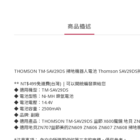
商品描述
THOMSON TM-SAV29DS 掃地機器人電池 Thomson SAV29D
** NT$499免運費(台灣) | 可以開統編發票給您
◆ 適用機型：TM-SAV29DS
◆ 電池型態：Ni-MH 鎳氫電池
◆ 電池電壓：14.4V
◆ 電池容量：2500mAh
◆ 品牌: 副廠
◆ 適用產品：THOMSON TM-SAV29DS 益節 X600魔鏡 地貝 ZN
◆ 適用地貝ZN707益節美的ZN609 ZN606 ZN607 ZN608 掃地機
*注意事項： 內文中所提即任何第三方的商標，僅供參考。