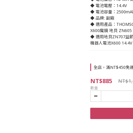
◆ 電池電壓：14.4V
◆ 電池容量：2500mA
◆ 品牌: 副廠
◆ 適用產品：THOMSON 
X600魔鏡 地貝 ZN605
◆ 適用地貝ZN707益節美的
機器人電池X600 14.4V
全店，滿NT$450免
NT$885
NT$1,
數量