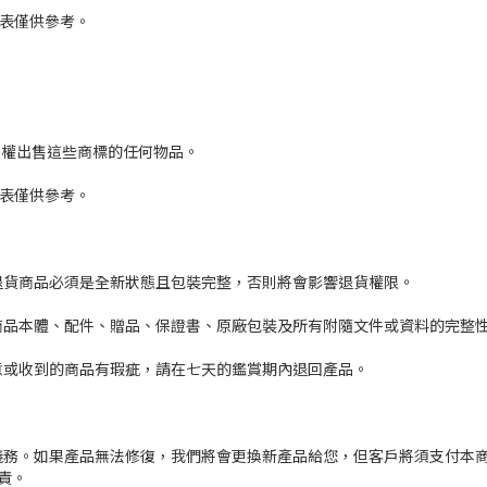
列表僅供參考。
無權出售這些商標的任何物品。
列表僅供參考。
退貨商品必須是全新狀態且包裝完整，否則將會影響退貨權限。
商品本體、配件、贈品、保證書、原廠包裝及所有附隨文件或資料的完整
意或收到的商品有瑕疵，請在七天的鑑賞期內退回產品。
務。如果產品無法修復，我們將會更換新產品給您，但客戶將須支付本商
責。