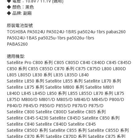
◆ 電壓：10.8V / 11.1V (通用)
◆ 顏色：黑色
◆ 品牌: 副廠
原裝電池型號
TOSHIBA PA5024U PA5024U-1BRS pa5024u-1brs pabas260
PA5024U-1BAS pa5025u-1brs pa5026u-1brs
PABAS260
適用機型:
Satellite Pro C800 系列 C805 C805D C840 C840D C845 C845D
C850 系列 C855 C855D C870 系列 C875 C875D L800 L800D
L805 L805D L830 系列 L835 L835D L840
Satellite L850 系列 Satellite L855 系列 Satellite L870 系列
Satellite L875 系列 Satellite M800 系列 Satellite M801
L840D L845 L845D L850 系列 L855 L855D L870 系列 L875
L875D M800/D M801/D M805/D M840/D M845/D P800/D
P840/D P845/D P850/D P855/D P870/D P875/D
Satellite C800 Satellite C800D Satellite C805 系列
Satellite C845-S4230 Satellite C845D Satellite C850 系列
Satellite C840 Satellite C840D Satellite C845
Satellite C850D 系列 Satellite C855 系列 Satellite C855D 系列
Satellite C870 系列 Satellite C870D 系列 Satellite C875 系列