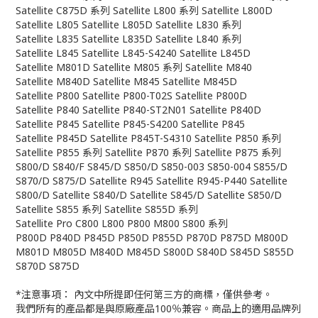
Satellite C875D 系列 Satellite L800 系列 Satellite L800D
Satellite L805 Satellite L805D Satellite L830 系列
Satellite L835 Satellite L835D Satellite L840 系列
Satellite L845 Satellite L845-S4240 Satellite L845D
Satellite M801D Satellite M805 系列 Satellite M840
Satellite M840D Satellite M845 Satellite M845D
Satellite P800 Satellite P800-T02S Satellite P800D
Satellite P840 Satellite P840-ST2N01 Satellite P840D
Satellite P845 Satellite P845-S4200 Satellite P845
Satellite P845D Satellite P845T-S4310 Satellite P850 系列
Satellite P855 系列 Satellite P870 系列 Satellite P875 系列
S800/D S840/F S845/D S850/D S850-003 S850-004 S855/D
S870/D S875/D Satellite R945 Satellite R945-P440 Satellite
S800/D Satellite S840/D Satellite S845/D Satellite S850/D
Satellite S855 系列 Satellite S855D 系列
Satellite Pro C800 L800 P800 M800 S800 系列
P800D P840D P845D P850D P855D P870D P875D M800D
M801D M805D M840D M845D S800D S840D S845D S855D
S870D S875D
*注意事項： 內文中所提即任何第三方的商標，僅供參考。
我們所有的產品都是與原廠產品100％兼容。商品上的適用品牌列